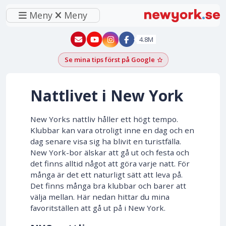
Meny
Meny
New York - YouTube
New York - Instagram
4.8M
Se mina tips först på Google
Lägg till som föred
Nattlivet i New York
New Yorks nattliv håller ett högt tempo.
Klubbar kan vara otroligt inne en dag och en
dag senare visa sig ha blivit en turistfälla.
New York-bor älskar att gå ut och festa och
det finns alltid något att göra varje natt. För
många är det ett naturligt sätt att leva på.
Det finns många bra klubbar och barer att
välja mellan. Här nedan hittar du mina
favoritställen att gå ut på i New York.