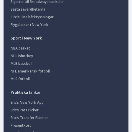
Biljetter till Broadway musikaler
Bästa sevärdheterna
Circle Line båtkryssningar
Flygplatser i New York
Sport i New York
NBA basket
NHL ishockey
MLB baseboll
NFL amerikansk fotboll
MLS fotboll
Praktiska länkar
Eric’s New York App
Eric’s Pass Picker
Eric’s Transfer Planner
Presentkort