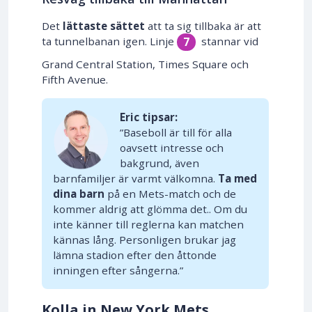
Det
lättaste sättet
att ta sig tillbaka är att
ta tunnelbanan igen. Linje
stannar vid
7
Grand Central Station, Times Square och
Fifth Avenue.
Eric tipsar:
”Baseboll är till för alla
oavsett intresse och
bakgrund, även
barnfamiljer är varmt välkomna.
Ta med
dina barn
på en Mets-match och de
kommer aldrig att glömma det.. Om du
inte känner till reglerna kan matchen
kännas lång. Personligen brukar jag
lämna stadion efter den åttonde
inningen efter sångerna.”
Kolla in New York Mets