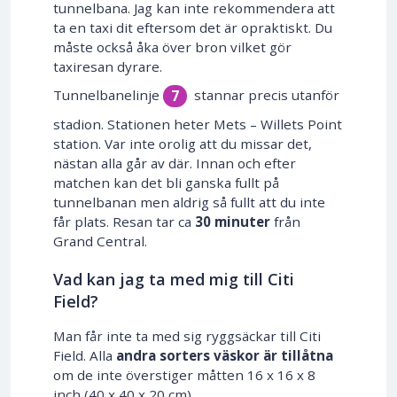
tunnelbana. Jag kan inte rekommendera att
ta en taxi dit eftersom det är opraktiskt. Du
måste också åka över bron vilket gör
taxiresan dyrare.
Tunnelbanelinje
stannar precis utanför
7
stadion. Stationen heter Mets – Willets Point
station. Var inte orolig att du missar det,
nästan alla går av där. Innan och efter
matchen kan det bli ganska fullt på
tunnelbanan men aldrig så fullt att du inte
får plats. Resan tar ca
30 minuter
från
Grand Central.
Vad kan jag ta med mig till Citi
Field?
Man får inte ta med sig ryggsäckar till Citi
Field. Alla
andra sorters väskor är tillåtna
om de inte överstiger måtten 16 x 16 x 8
inch (40 x 40 x 20 cm).