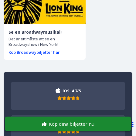
Se en Broadwaymusikal!
Det är ett måste att se en
Broadwayshow i New York!
Köp Broadwaybiljetter här
iOS
4.7/5
Köp dina biljetter nu
Android
4.8/5