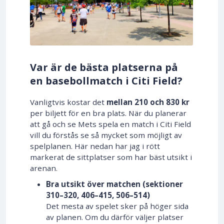
Var är de bästa platserna på
en basebollmatch i Citi Field?
Vanligtvis kostar det
mellan 210 och 830 kr
per biljett för en bra plats. När du planerar
att gå och se Mets spela en match i Citi Field
vill du förstås se så mycket som möjligt av
spelplanen. Här nedan har jag i rött
markerat de sittplatser som har bäst utsikt i
arenan.
Bra utsikt över matchen (sektioner
310–320, 406–415, 506–514)
Det mesta av spelet sker på höger sida
av planen. Om du därför väljer platser