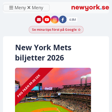
Meny
Meny
New York - YouTube
New York - Instagram
4.8M
Se mina tips först på Google
Lägg till som föred
New York Mets
biljetter 2026
PRIS FRÅN 89.00 SEK