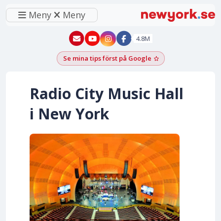
Meny
Meny
New York - YouTube
New York - Instagram
4.8M
Se mina tips först på Google
Lägg till som föred
Radio City Music Hall
i New York