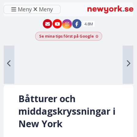
Meny
Meny
New York - YouTube
New York - Instagram
4.8M
Se mina tips först på Google
Lägg till som föred
Båtturer och
middagskryssningar i
New York