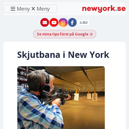
Meny
Meny
New York - YouTube
New York - Instagram
4.8M
Se mina tips först på Google
Lägg till som föred
Skjutbana i New York