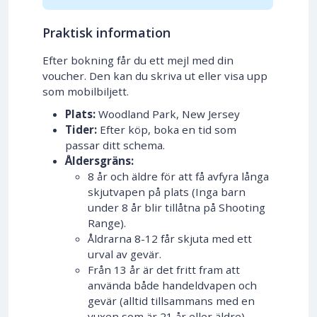
Praktisk information
Efter bokning får du ett mejl med din
voucher. Den kan du skriva ut eller visa upp
som mobilbiljett.
Plats:
Woodland Park, New Jersey
Tider:
Efter köp, boka en tid som
passar ditt schema.
Åldersgräns:
8 år och äldre för att få avfyra långa
skjutvapen på plats (Inga barn
under 8 år blir tillåtna på Shooting
Range).
Åldrarna 8-12 får skjuta med ett
urval av gevär.
Från 13 år är det fritt fram att
använda både handeldvapen och
gevär (alltid tillsammans med en
vuxen som är 21 år eller äldre).