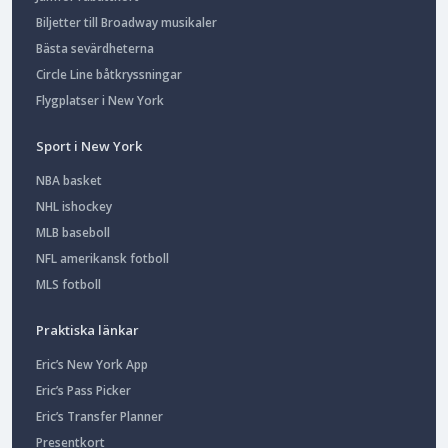
Biljetter till Broadway musikaler
Bästa sevärdheterna
Circle Line båtkryssningar
Flygplatser i New York
Sport i New York
NBA basket
NHL ishockey
MLB baseboll
NFL amerikansk fotboll
MLS fotboll
Praktiska länkar
Eric’s New York App
Eric’s Pass Picker
Eric’s Transfer Planner
Presentkort