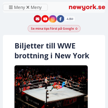
Meny
Meny
New York - YouTube
New York - Instagram
4.8M
Se mina tips först på Google
Lägg till som föred
Biljetter till WWE
brottning i New York