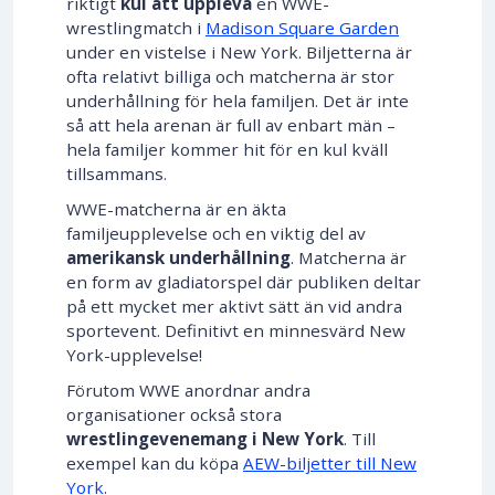
riktigt
kul att uppleva
en WWE-
wrestlingmatch i
Madison Square Garden
under en vistelse i New York. Biljetterna är
ofta relativt billiga och matcherna är stor
underhållning för hela familjen. Det är inte
så att hela arenan är full av enbart män –
hela familjer kommer hit för en kul kväll
tillsammans.
WWE-matcherna är en äkta
familjeupplevelse och en viktig del av
amerikansk underhållning
. Matcherna är
en form av gladiatorspel där publiken deltar
på ett mycket mer aktivt sätt än vid andra
sportevent. Definitivt en minnesvärd New
York-upplevelse!
Förutom WWE anordnar andra
organisationer också stora
wrestlingevenemang i New York
. Till
exempel kan du köpa
AEW-biljetter till New
York
.