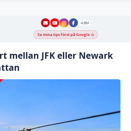
New York - YouTube
New York - Instagram
4.8M
Se mina tips först på Google
Lägg till som föred
rt mellan JFK eller Newark
attan