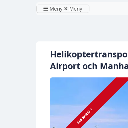
Meny
Meny
Helikoptertranspo
Airport och Manh
50$ RABATT