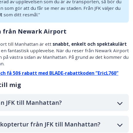
serad av upplevelsen som du är av transporten, så bör du
en som gör att du får se mer av staden. Från JFK väljer du
t
som ditt resmål.”
ch från Newark Airport
ort till Manhattan är ett
snabbt, enkelt och spektakulärt
 en fantastisk upplevelse. När du reser från Newark Airport
tan på västra sidan av Manhattan. På grund av det kommer du
an.
och få 50$ rabatt med BLADE-rabattkoden ”EricL760”
ill mig
n JFK till Manhattan?
koptertur från JFK till Manhattan?