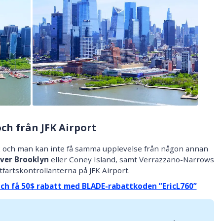
och från JFK Airport
k och man kan inte få samma upplevelse från någon annan
över Brooklyn
eller Coney Island, samt Verrazzano-Narrows
tfartskontrollanterna på JFK Airport.
och få 50$ rabatt med BLADE-rabattkoden ”EricL760”