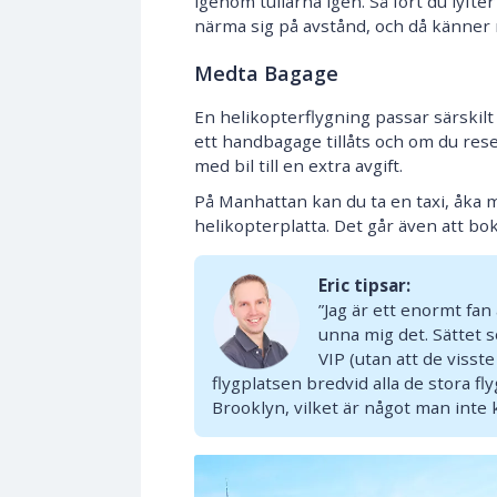
igenom tullarna igen. Så fort du lyft
närma sig på avstånd, och då känner 
Medta Bagage
En helikopterflygning passar särskil
ett handbagage tillåts och om du rese
med bil till en extra avgift.
På Manhattan kan du ta en taxi, åka me
helikopterplatta. Det går även att bo
Eric tipsar:
”Jag är ett enormt fan
unna mig det. Sättet 
VIP (utan att de visste 
flygplatsen bredvid alla de stora fl
Brooklyn, vilket är något man inte