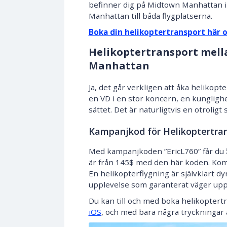
befinner dig på Midtown Manhattan i
Manhattan till båda flygplatserna.
Boka din helikoptertransport här 
Helikoptertransport mella
Manhattan
Ja, det går verkligen att åka helikopter
en VD i en stor koncern, en kunglighe
sättet. Det är naturligtvis en otroligt
Kampanjkod för Helikoptertra
Med kampanjkoden ”EricL760” får du
är från 145$ med den här koden. Kom i
En helikopterflygning är självklart d
upplevelse som garanterat väger upp 
Du kan till och med boka helikoptert
iOS
, och med bara några tryckningar ä