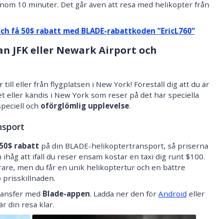
nom 10 minuter. Det går även att resa med helikopter från
och få 50$ rabatt med BLADE-rabattkoden ”EricL760”
n JFK eller Newark Airport och
 till eller från flygplatsen i New York! Föreställ dig att du är
t eller kändis i New York som reser på det här speciella
 speciell och
oförglömlig upplevelse
.
nsport
50$ rabatt
på din BLADE-helikoptertransport, så priserna
håg att ifall du reser ensam kostar en taxi dig runt $100.
yrare, men du får en unik helikoptertur och en bättre
prisskillnaden.
ransfer med
Blade-appen
. Ladda ner den för
Android
eller
r din resa klar.