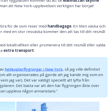
er från flygplatsen kommer du att se
Manhattan skyline
man att New York-upplevelsen verkligen har börjat!
t bra för de som reser med
handbagage
. En liten väska och
r med en stor resväska kommer den att tas till ditt resmål
d lokaltrafiken eller promenera till ditt resmål eller valda
ka
extra transport
.
 av
helikopterflygningar i New York
, så jag ville definitivt
som allt organiserades på gjorde att jag kände mig som en
vem jag var). Det var väldigt speciellt att lyfta från
ygplanen. Det bästa var att den här flygningen åkte över
 kan uppleva någon annanstans.”