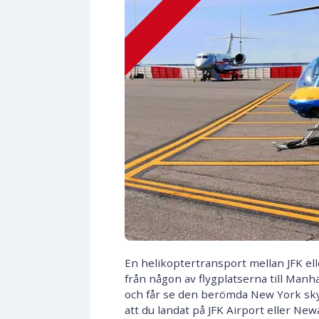
En helikoptertransport mellan JFK el
från någon av flygplatserna till Manh
och får se den berömda New York skyl
att du landat på JFK Airport eller Ne