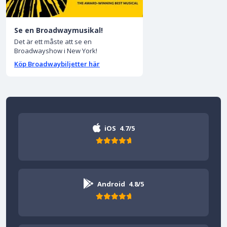
Se en Broadwaymusikal!
Det är ett måste att se en
Broadwayshow i New York!
Köp Broadwaybiljetter här
iOS
4.7/5
Android
4.8/5