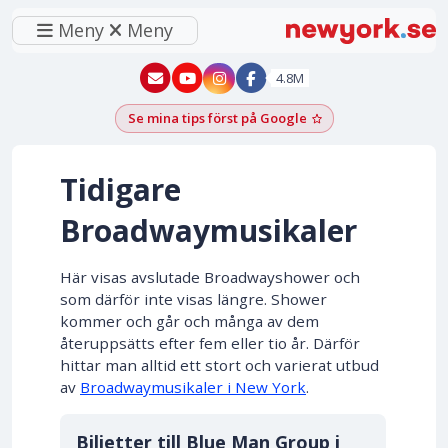
Meny
Meny
New York - YouTube
New York - Instagram
4.8M
Se mina tips först på Google
Lägg till som föred
Tidigare
Broadwaymusikaler
Här visas avslutade Broadwayshower och
som därför inte visas längre. Shower
kommer och går och många av dem
återuppsätts efter fem eller tio år. Därför
hittar man alltid ett stort och varierat utbud
av
Broadwaymusikaler i New York
.
Biljetter till Blue Man Group i