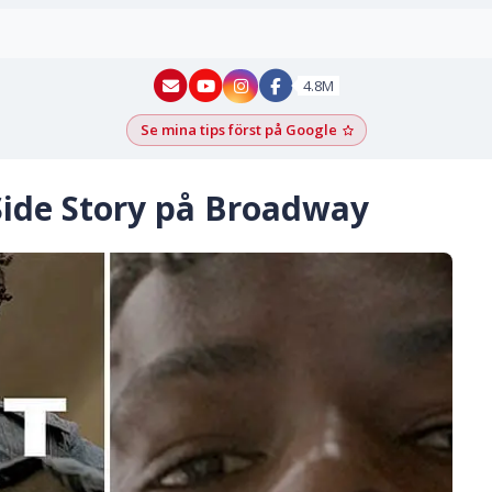
New York - YouTube
New York - Instagram
4.8M
Se mina tips först på Google
Lägg till som föred
t Side Story på Broadway