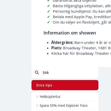
Garanterat äkta biljetter
Bästa tillgängliga sittplatser, al
Personlig kundtjänst: Du kan all
Betala med Apple Pay, kreditkort
Om du väljer en flexbiljett, går
Information om showen
Åldergräns:
Barn under 4 år är in
Plats:
Broadway Theater, 1681 
Klicka här för Broadway Theater s
Sök
Erics tips
Helikoptertur
Spara 50% med Explorer Pass