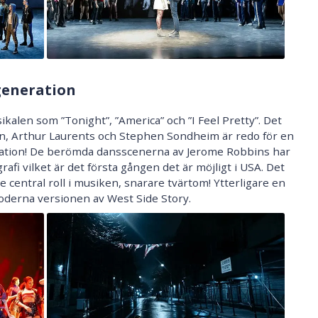
 generation
alen som ”Tonight”, ”America” och ”I Feel Pretty”. Det
in, Arthur Laurents och Stephen Sondheim är redo för en
ration! De berömda dansscenerna av Jerome Robbins har
afi vilket är det första gången det är möjligt i USA. Det
 central roll i musiken, snarare tvärtom! Ytterligare en
moderna versionen av West Side Story.