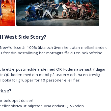
ll West Side Story?
rån NewYork.se är 100% äkta och även helt utan mellanhänder,
. Efter din beställning har mottagits får du en bekräftelse
t få ett e-postmeddelande med QR-koderna senast 7 dagar
är QR-koden med din mobil på teatern och ha en trevlig
ll boka för grupper för 10 personer eller fler.
k.se?
ar beloppet du ser!
eller skriva ut biljetter. Visa endast QR-koden