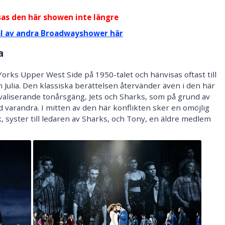
sas den här showen inte längre
al av andra Broadwayshower här
a
orks Upper West Side på 1950-talet och hänvisas oftast till
ulia. Den klassiska berättelsen återvänder även i den här
aliserande tonårsgäng, Jets och Sharks, som på grund av
d varandra. I mitten av den här konflikten sker en omöjlig
 syster till ledaren av Sharks, och Tony, en äldre medlem