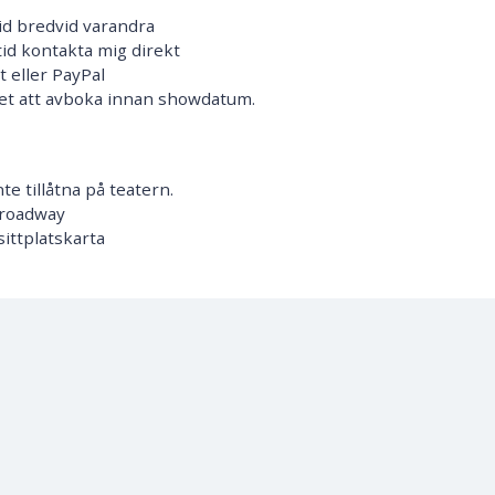
ltid bredvid varandra
tid kontakta mig direkt
 eller PayPal
 det att avboka innan showdatum.
te tillåtna på teatern.
Broadway
ittplatskarta