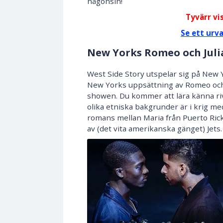
någonsin!
Tyvärr vi
Se ett urv
New Yorks Romeo och Juli
West Side Story utspelar sig på New Y
New Yorks uppsättning av Romeo och J
showen. Du kommer att lära känna riv
olika etniska bakgrunder är i krig me
romans mellan Maria från Puerto Rick,
av (det vita amerikanska gänget) Jets.