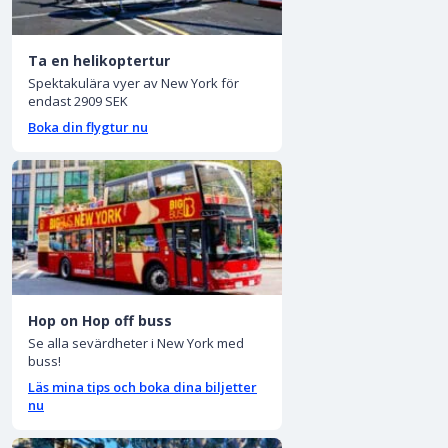
Ta en helikoptertur
Spektakulära vyer av New York för
endast 2909 SEK
Boka din flygtur nu
Hop on Hop off buss
Se alla sevärdheter i New York med
buss!
Läs mina tips och boka dina biljetter
nu