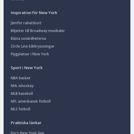
Inspiration för New York
Jämför rabattkort
Biljetter till Broadway musikaler
Bästa sevärdheterna
Circle Line båtkryssningar
Flygplatser i New York
Sport i New York
NBA basket
NHL ishockey
MLB baseboll
NFL amerikansk fotboll
MLS fotboll
Praktiska länkar
Eric’s New York App