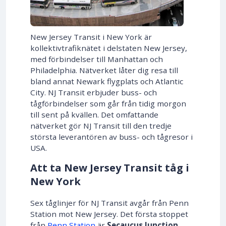
New Jersey Transit i New York är
kollektivtrafiknätet i delstaten New Jersey,
med förbindelser till Manhattan och
Philadelphia. Nätverket låter dig resa till
bland annat Newark flygplats och Atlantic
City. NJ Transit erbjuder buss- och
tågförbindelser som går från tidig morgon
till sent på kvällen. Det omfattande
nätverket gör NJ Transit till den tredje
största leverantören av buss- och tågresor i
USA.
Att ta New Jersey Transit tåg i
New York
Sex tåglinjer för NJ Transit avgår från Penn
Station mot New Jersey. Det första stoppet
från
Penn Station
är
Secaucus Junction
.