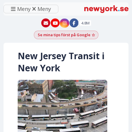
Meny
Meny
New York - YouTube
New York - Instagram
4.8M
Se mina tips först på Google
Lägg till som föred
New Jersey Transit i
New York