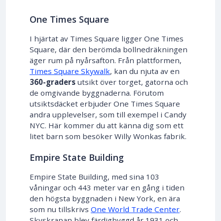
One Times Square
I hjärtat av Times Square ligger One Times
Square, där den berömda bollnedräkningen
äger rum på nyårsafton. Från plattformen,
Times Square Skywalk
, kan du njuta av en
360-graders
utsikt över torget, gatorna och
de omgivande byggnaderna. Förutom
utsiktsdäcket erbjuder One Times Square
andra upplevelser, som till exempel i Candy
NYC. Här kommer du att känna dig som ett
litet barn som besöker Willy Wonkas fabrik.
Empire State Building
Empire State Building, med sina 103
våningar och 443 meter var en gång i tiden
den högsta byggnaden i New York, en ära
som nu tillskrivs
One World Trade Center
.
Skyskrapan blev färdigbyggd år 1931 och