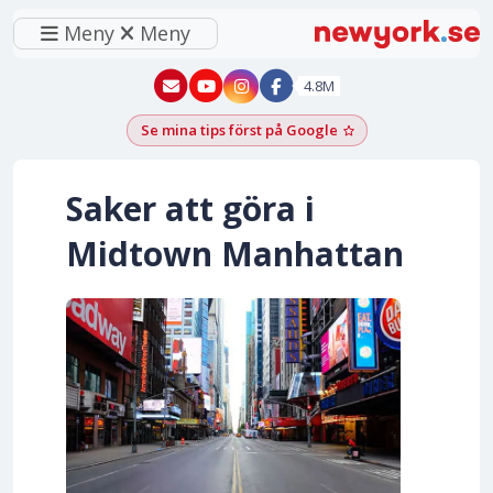
Meny
Meny
New York - YouTube
New York - Instagram
4.8M
Se mina tips först på Google
Lägg till som föred
Saker att göra i
Midtown Manhattan