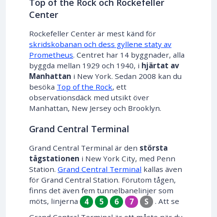
Top of the Rock och Rockefeller
Center
Rockefeller Center är mest känd för
skridskobanan och dess gyllene staty av
Prometheus
. Centret har 14 byggnader, alla
byggda mellan 1929 och 1940, i
hjärtat av
Manhattan
i New York. Sedan 2008 kan du
besöka
Top of the Rock
, ett
observationsdäck med utsikt över
Manhattan, New Jersey och Brooklyn.
Grand Central Terminal
Grand Central Terminal är den
största
tågstationen
i New York City, med Penn
Station.
Grand Central Terminal
kallas även
för Grand Central Station. Förutom tågen,
finns det även fem tunnelbanelinjer som
möts, linjerna
. Att se
4
5
6
7
S