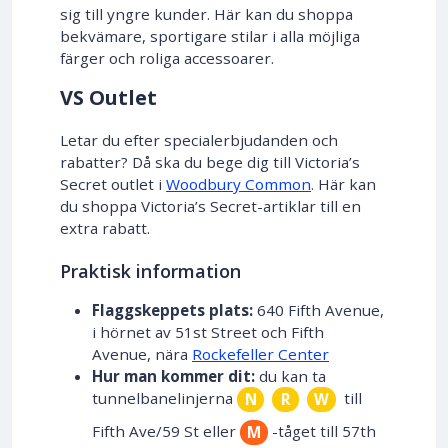
sig till yngre kunder. Här kan du shoppa
bekvämare, sportigare stilar i alla möjliga
färger och roliga accessoarer.
VS Outlet
Letar du efter specialerbjudanden och
rabatter? Då ska du bege dig till Victoria’s
Secret outlet i
Woodbury Common
. Här kan
du shoppa Victoria’s Secret-artiklar till en
extra rabatt.
Praktisk information
Flaggskeppets plats:
640 Fifth Avenue,
i hörnet av 51st Street och Fifth
Avenue, nära
Rockefeller Center
Hur man kommer dit:
du kan ta
tunnelbanelinjerna
till
N
R
W
Fifth Ave/59 St eller
-tåget till 57th
M