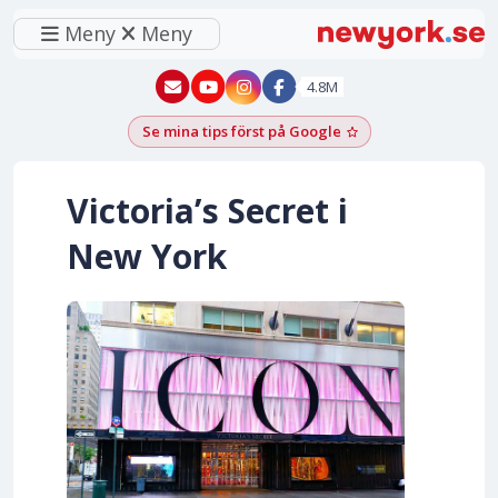
Meny
Meny
New York - YouTube
New York - Instagram
4.8M
Se mina tips först på Google
Lägg till som föred
Victoria’s Secret i
New York