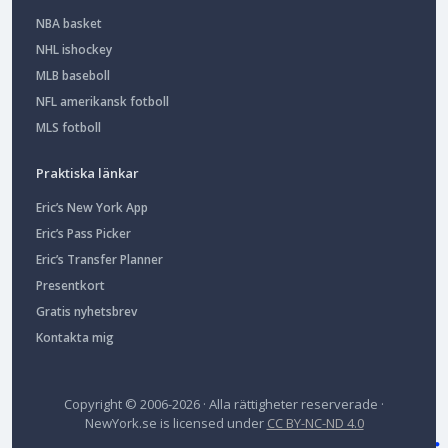
NBA basket
NHL ishockey
MLB baseboll
NFL amerikansk fotboll
MLS fotboll
Praktiska länkar
Eric’s New York App
Eric’s Pass Picker
Eric’s Transfer Planner
Presentkort
Gratis nyhetsbrev
Kontakta mig
Copyright © 2006-2026 · Alla rättigheter reserverade ·
NewYork.se
is licensed under
CC BY-NC-ND 4.0