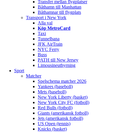
Transfer mellan flygplatser
Båthamn till Manhattan
Båthamnar till flygplats
Transport i New York
Alla val
Köp MetroCard
Taxi
Tunnelbana
JFK AirTrain
NYC Ferry
Buss
PATH till New Jersey
Limousineuthyrning
Sport
Matcher
Spelschema matcher 2026
Yankees (baseboll)
Mets (baseboll)
New York Liberty (basket)
New York City FC (fotboll)
Red Bulls (fotboll)
Giants (amerikansk fotboll)
Jets (amerikansk fotboll)
US Open (tennis)
Knicks (basket)