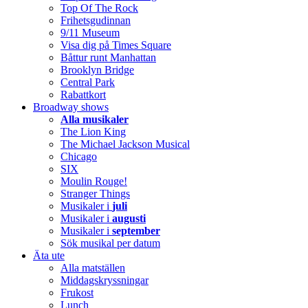
Top Of The Rock
Frihetsgudinnan
9/11 Museum
Visa dig på Times Square
Båttur runt Manhattan
Brooklyn Bridge
Central Park
Rabattkort
Broadway shows
Alla musikaler
The Lion King
The Michael Jackson Musical
Chicago
SIX
Moulin Rouge!
Stranger Things
Musikaler i
juli
Musikaler i
augusti
Musikaler i
september
Sök musikal per datum
Äta ute
Alla matställen
Middagskryssningar
Frukost
Lunch