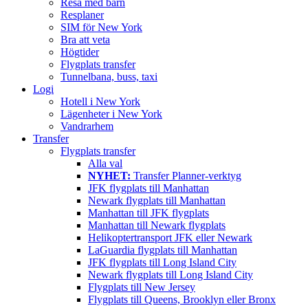
Resa med barn
Resplaner
SIM för New York
Bra att veta
Högtider
Flygplats transfer
Tunnelbana, buss, taxi
Logi
Hotell i New York
Lägenheter i New York
Vandrarhem
Transfer
Flygplats transfer
Alla val
NYHET:
Transfer Planner-verktyg
JFK flygplats till Manhattan
Newark flygplats till Manhattan
Manhattan till JFK flygplats
Manhattan till Newark flygplats
Helikoptertransport JFK eller Newark
LaGuardia flygplats till Manhattan
JFK flygplats till Long Island City
Newark flygplats till Long Island City
Flygplats till New Jersey
Flygplats till Queens, Brooklyn eller Bronx