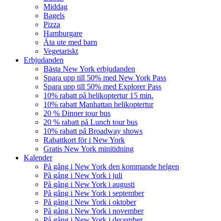
Middag
Bagels
Pizza
Hamburgare
Äta ute med barn
Vegetariskt
Erbjudanden
Bästa New York erbjudanden
Spara upp till 50% med New York Pass
Spara upp till 50% med Explorer Pass
10% rabatt på helikoptertur 15 min.
10% rabatt Manhattan helikoptertur
20 % Dinner tour bus
20 % rabatt på Lunch tour bus
10% rabatt på Broadway shows
Rabattkort för i New York
Gratis New York minitidning
Kalender
På gång i New York den kommande helgen
På gång i New York i juli
På gång i New York i augusti
På gång i New York i september
På gång i New York i oktober
På gång i New York i november
På gång i New York i december