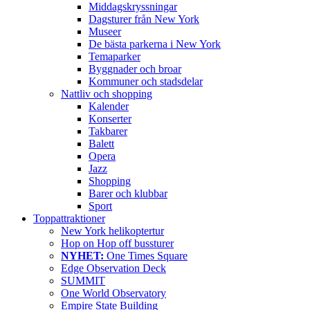
Middagskryssningar
Dagsturer från New York
Museer
De bästa parkerna i New York
Temaparker
Byggnader och broar
Kommuner och stadsdelar
Nattliv och shopping
Kalender
Konserter
Takbarer
Balett
Opera
Jazz
Shopping
Barer och klubbar
Sport
Toppattraktioner
New York helikoptertur
Hop on Hop off bussturer
NYHET:
One Times Square
Edge Observation Deck
SUMMIT
One World Observatory
Empire State Building