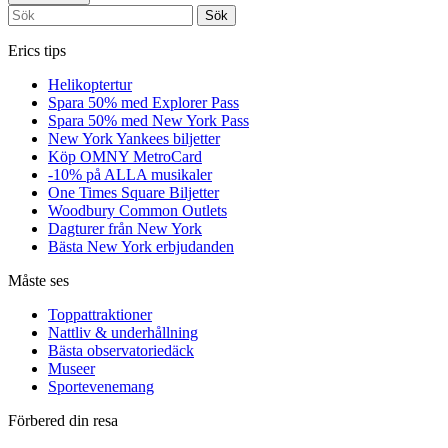
Sök
Erics tips
Helikoptertur
Spara 50% med Explorer Pass
Spara 50% med New York Pass
New York Yankees biljetter
Köp OMNY MetroCard
-10% på ALLA musikaler
One Times Square Biljetter
Woodbury Common Outlets
Dagturer från New York
Bästa New York erbjudanden
Måste ses
Toppattraktioner
Nattliv & underhållning
Bästa observatoriedäck
Museer
Sportevenemang
Förbered din resa