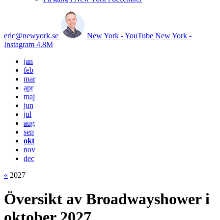
eric@newyork.se
New York - YouTube
New York -
Instagram
4.8M
jan
feb
mar
apr
maj
jun
jul
aug
sep
okt
nov
dec
«
2027
Översikt av Broadwayshower i
oktober 2027