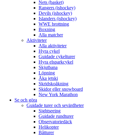
Nets (basket)
Rangers (ishockey)
Devils (ishockey)
Islanders (ishockey)
WWE brottning
Boxning
Alla matcher
Aktiviteter
Alla aktiviteter
Hyra cykel
Guidade cykelturer
Hyra elsparkcykel
Skjutbana
Löpning
Åka jetski
Skridskoåkning
Skidor eller snowboard
New York Marathon
Se och göra
Guidade turer och sevärdheter
Sightseeing
Guidade rundturer
Observatoriedäck
Helikopter
Båtturer