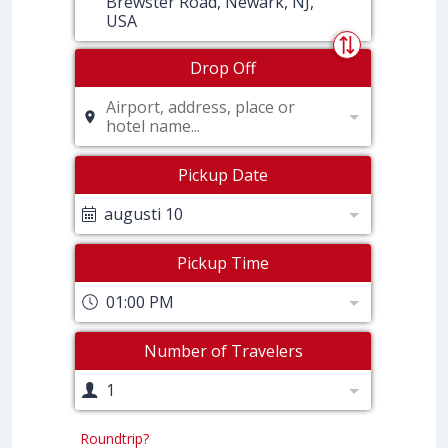
Brewster Road, Newark, NJ,
USA
Drop Off
Airport, address, place or
hotel name...
Pickup Date
augusti 10
Pickup Time
01:00 PM
Number of Travelers
1
Roundtrip?