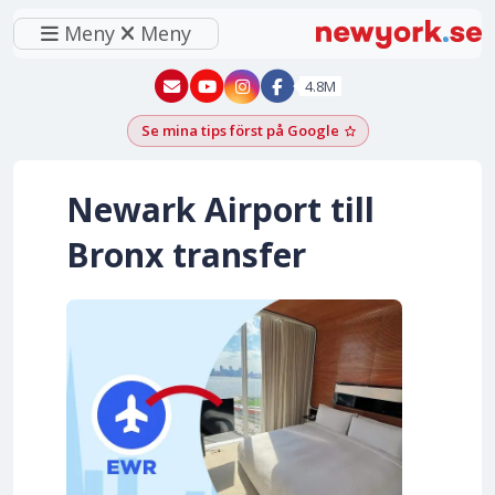
Meny
Meny
New York - YouTube
New York - Instagram
4.8M
Se mina tips först på Google
Lägg till som föred
Newark Airport till
Bronx transfer