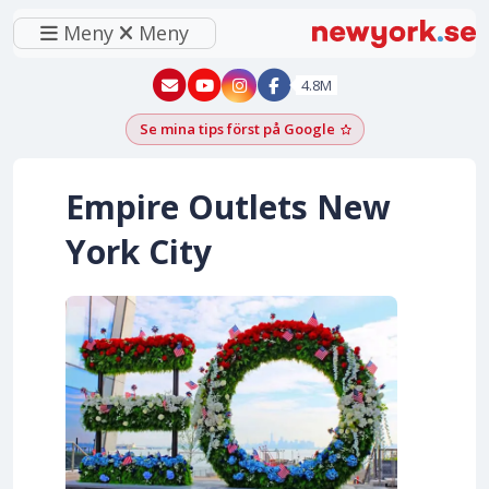
Meny
Meny
New York - YouTube
New York - Instagram
4.8M
Se mina tips först på Google
Lägg till som föred
Empire Outlets New
York City