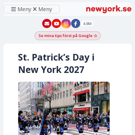
Meny
Meny
New York - YouTube
New York - Instagram
4.8M
Se mina tips först på Google
Lägg till som föred
St. Patrick’s Day i
New York
2027