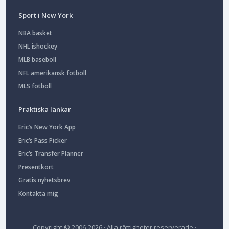
Sport i New York
NBA basket
NHL ishockey
MLB baseboll
NFL amerikansk fotboll
MLS fotboll
Praktiska länkar
Eric’s New York App
Eric’s Pass Picker
Eric’s Transfer Planner
Presentkort
Gratis nyhetsbrev
Kontakta mig
Copyright © 2006-2026 · Alla rättigheter reserverade ·