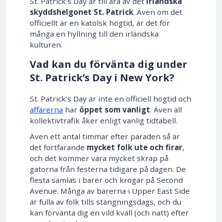
St. Patrick’s Day är till ära av det
irländska
skyddshelgonet St. Patrick
. Även om det
officiellt är en katolsk högtid, är det för
många en hyllning till den irländska
kulturen.
Vad kan du förvänta dig under
St. Patrick’s Day i New York?
St. Patrick’s Day är inte en officiell högtid och
affärerna
har
öppet som vanligt
. Även all
kollektivtrafik åker enligt vanlig tidtabell.
Även ett antal timmar efter paraden så är
det fortfarande
mycket folk ute och firar
,
och det kommer vara mycket skräp på
gatorna från festerna tidigare på dagen. De
flesta samlas i barer och krogar på Second
Avenue. Många av barerna i Upper East Side
är fulla av folk tills stängningsdags, och du
kan förvänta dig en vild kväll (och natt) efter