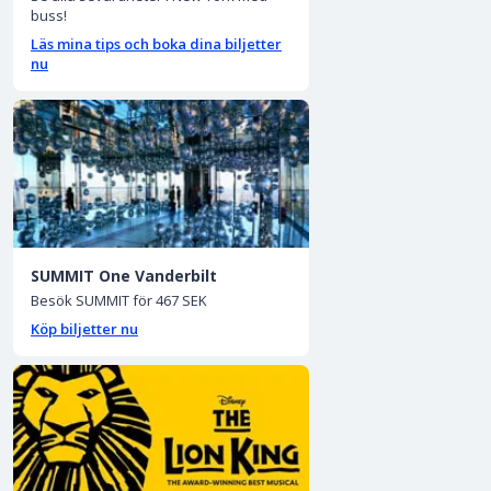
buss!
Läs mina tips och boka dina biljetter
nu
SUMMIT One Vanderbilt
Besök SUMMIT för 467 SEK
Köp biljetter nu