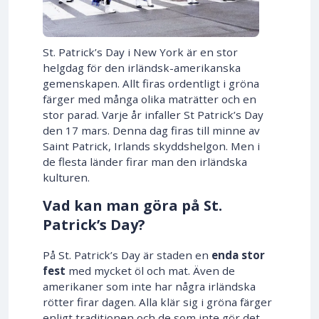
St. Patrick’s Day i New York är en stor
helgdag för den irländsk-amerikanska
gemenskapen. Allt firas ordentligt i gröna
färger med många olika maträtter och en
stor parad. Varje år infaller St Patrick’s Day
den 17 mars. Denna dag firas till minne av
Saint Patrick, Irlands skyddshelgon. Men i
de flesta länder firar man den irländska
kulturen.
Vad kan man göra på St.
Patrick’s Day?
På St. Patrick’s Day är staden en
enda stor
fest
med mycket öl och mat. Även de
amerikaner som inte har några irländska
rötter firar dagen. Alla klär sig i gröna färger
enligt traditionen och de som inte gör det