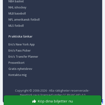
NBA basket
NHL ishockey
MLB baseboll
NFL amerikansk fotboll
MLS fotboll
Praktiska länkar
Eric’s New York App
Eric’s Pass Picker
Eric’s Transfer Planner
Presentkort
Gratis nyhetsbrev
Kontakta mig
Copyright © 2006-2026 · Alla rättigheter reserverade ·
NewYork.se
is licensed under
CC BY-NC-ND 4.0
Köp dina biljetter nu