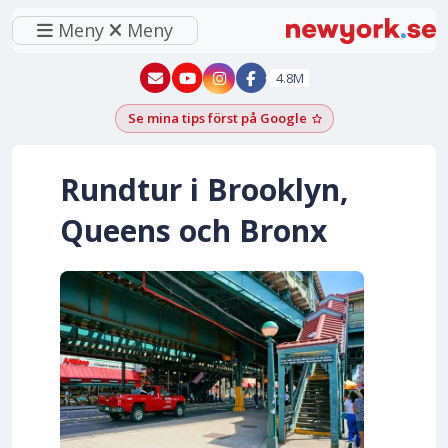
Meny
Meny
New York - YouTube
New York - Instagram
4.8M
Se mina tips först på Google
Lägg till som föred
Rundtur i Brooklyn,
Queens och Bronx