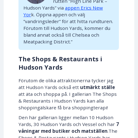
rutten ”High Line Park –
Hudson Yards” via
appen Erics New
Yor
k. Öppna appen och välj
”vandringsleder” för att hitta rundturen.
Förutom till Hudson Yards, kommer du
bland annat också till Chelsea och
Meatpacking District.”
The Shops & Restaurants i
Hudson Yards
Förutom de olika attraktionerna tycker jag
att Hudson Yards också ett
utmärkt ställe
att äta och shoppa på. I gallerian The Shops
& Restaurants i Hudson Yards kan alla
shoppingälskare få bra shoppingterapi!
Den här gallerian ligger mellan 10 Hudson
Yards, 30 Hudson Yards och Vessel och har
7
våningar med butiker och matställen
.The
Shops & Restaurants i Hudson Yards har