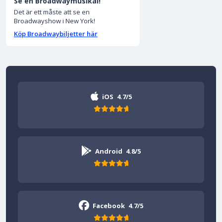
Se en Broadwaymusikal!
Det är ett måste att se en
Broadwayshow i New York!
Köp Broadwaybiljetter här
iOS
4.7/5
Android
4.8/5
Facebook
4.7/5