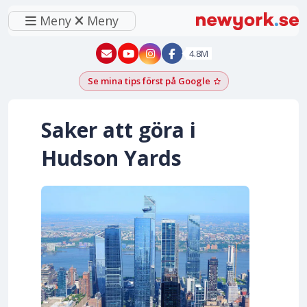
Meny
Meny
New York - YouTube
New York - Instagram
4.8M
Se mina tips först på Google
Lägg till som föred
Saker att göra i
Hudson Yards