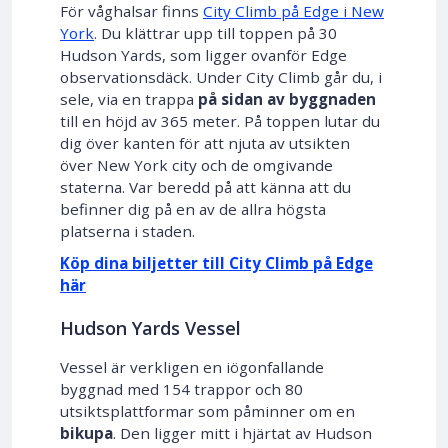
För våghalsar finns
City Climb på Edge i New
York
. Du klättrar upp till toppen på 30
Hudson Yards, som ligger ovanför Edge
observationsdäck. Under City Climb går du, i
sele, via en trappa
på sidan av byggnaden
till en höjd av 365 meter. På toppen lutar du
dig över kanten för att njuta av utsikten
över New York city och de omgivande
staterna. Var beredd på att känna att du
befinner dig på en av de allra högsta
platserna i staden.
Köp dina biljetter till City Climb på Edge
här
Hudson Yards Vessel
Vessel är verkligen en iögonfallande
byggnad med 154 trappor och 80
utsiktsplattformar som påminner om en
bikupa
. Den ligger mitt i hjärtat av Hudson