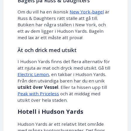
Bagels på Russ & Daughters
Om du vill ha en ikonisk
New York-bagel
är
Russ & Daughters rätt ställe att gå till.
Butiken har några ställen i New York, och
ett av dem ligger i Hudson Yards. Bageln
med lax är ett måste att prova!
Ät och drick med utsikt
I Hudson Yards finns det flera alternativ för
att njuta av mat och dryck med utsikt. Gå till
Electric Lemon
, en takbar i Hudson Yards.
Från den utvändiga baren har du en unik
utsikt över Vessel
. Eller ta hissen upp till
Peak with Priceless
och ät middag med
utsikt över hela staden.
Hotell i Hudson Yards
Hudson Yards är ett relativt litet område
med många kontorsbyggnader. Det finns