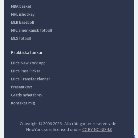
NBA basket
NHL ishockey
MLB baseboll
NFL amerikansk fotboll
MLS fotboll
Praktiska länkar
Eric’s New York App
Eric’s Pass Picker
Eric’s Transfer Planner
Presentkort
Gratis nyhetsbrev
Kontakta mig
Copyright © 2006-2026 · Alla rättigheter reserverade ·
NewYork.se
is licensed under
CC BY-NC-ND 4.0