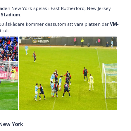
den New York spelas i East Rutherford, New Jersey
 Stadium
.
500 åskådare kommer dessutom att vara platsen där
VM-
juli.
 New York