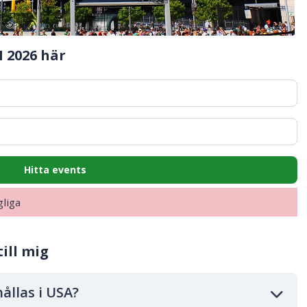
 2026 här
Hitta events
gliga
ill mig
ållas i USA?