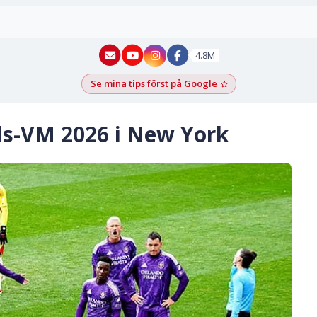
New York - YouTube
New York - Instagram
4.8M
Se mina tips först på Google
Lägg till som föred
olls-VM 2026 i New York