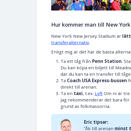
Hur kommer man till New York
New York New Jersey Stadium är
lätt
transferalternativ
.
Enligt mig är det här de bästa alterna
Ta ett tåg från
Penn Station
. St
Du kan köpa en biljett till Meado
där du kan ta en transfer till tåge
Ta
Coach USA Express-bussen
f
direkt till arenan.
Ta en
taxi
, t.ex.
Lyft
Om ni är tre 
Jag rekommenderar det bara för r
grund av folkmassorna.
Eric tipsar:
”Åk till arenan
minst 