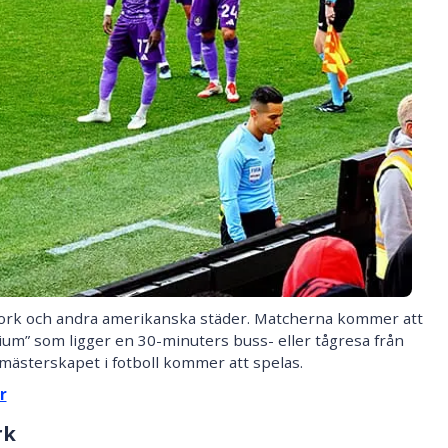
York och andra amerikanska städer. Matcherna kommer att
um” som ligger en 30-minuters buss- eller tågresa från
smästerskapet i fotboll kommer att spelas.
r
rk