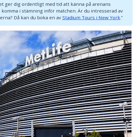
Det ger dig ordentligt med tid att känna på arenans
h komma i stämning inför matchen. Är du intresserad av
serna? Då kan du boka en av
Stadium Tours i New York
.”