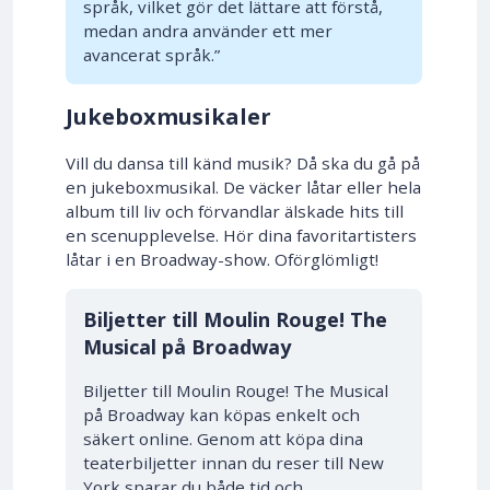
språk, vilket gör det lättare att förstå,
medan andra använder ett mer
avancerat språk.”
Jukeboxmusikaler
Vill du dansa till känd musik? Då ska du gå på
en jukeboxmusikal. De väcker låtar eller hela
album till liv och förvandlar älskade hits till
en scenupplevelse. Hör dina favoritartisters
låtar i en Broadway-show. Oförglömligt!
10% RABATT
Biljetter till Moulin Rouge! The
Musical på Broadway
Biljetter till Moulin Rouge! The Musical
på Broadway kan köpas enkelt och
säkert online. Genom att köpa dina
teaterbiljetter innan du reser till New
York sparar du både tid och…