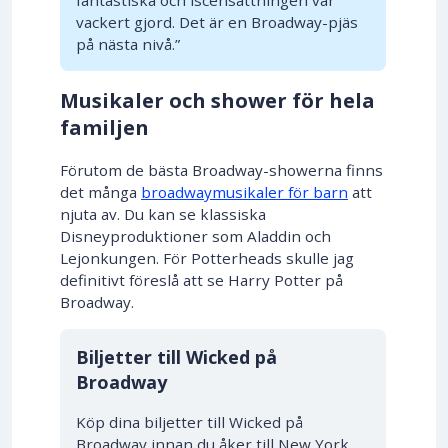
fantastiska och iscensättningen var
vackert gjord. Det är en Broadway-pjäs
på nästa nivå.”
Musikaler och shower för hela
familjen
Förutom de bästa Broadway-showerna finns
det många
broadwaymusikaler för barn
att
njuta av. Du kan se klassiska
Disneyproduktioner som Aladdin och
Lejonkungen. För Potterheads skulle jag
definitivt föreslå att se Harry Potter på
Broadway.
10% RABATT
Biljetter till Wicked på
Broadway
Köp dina biljetter till Wicked på
Broadway innan du åker till New York.