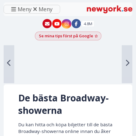
Meny
Meny
New York - YouTube
New York - Instagram
4.8M
Se mina tips först på Google
Lägg till som föred
De bästa Broadway-
showerna
Du kan hitta och köpa biljetter till de bästa
Broadway-showerna online innan du åker