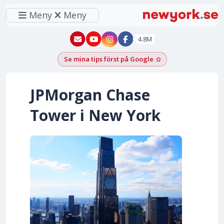
Meny
Meny
New York - YouTube
New York - Instagram
4.8M
Se mina tips först på Google
Lägg till som föred
JPMorgan Chase
Tower i New York