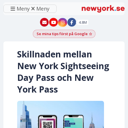
Meny
Meny
New York - YouTube
New York - Instagram
4.8M
Se mina tips först på Google
Lägg till som föred
Skillnaden mellan
New York Sightseeing
Day Pass och New
York Pass