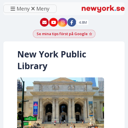
Meny
Meny
New York - YouTube
New York - Instagram
4.8M
Se mina tips först på Google
Lägg till som föred
New York Public
Library