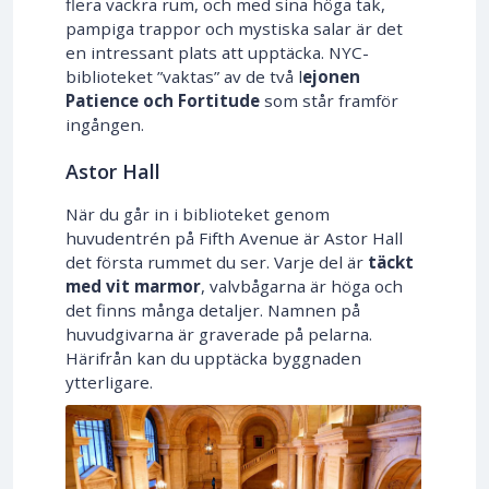
flera vackra rum, och med sina höga tak,
pampiga trappor och mystiska salar är det
en intressant plats att upptäcka. NYC-
biblioteket ”vaktas” av de två l
ejonen
Patience och Fortitude
som står framför
ingången.
Astor Hall
När du går in i biblioteket genom
huvudentrén på Fifth Avenue är Astor Hall
det första rummet du ser. Varje del är
täckt
med
vit marmor
, valvbågarna är höga och
det finns många detaljer. Namnen på
huvudgivarna är graverade på pelarna.
Härifrån kan du upptäcka byggnaden
ytterligare.