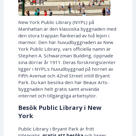
New York Public Library (NYPL) på
Manhattan är den klassiska byggnaden med
den stora trappan flankerad av två lejon i
marmor. Den här huvudbyggnaden av New
York Public Library, vars officiella namn är
Stephen A. Schwarzman Building, öppnade
sina dörrar år 1911. Deras forskningscenter
ligger i NYPL:s huvudbyggnad på hörnet av
Fifth Avenue och 42nd Street intill Bryant
Park. Du kan besöka den här Beaux Arts-
byggnaden helt gratis samt använda
internet och tillgängliga arbetsytor.
Besök Public Library i New
York
Public Library i Bryant Park är fritt
tillgänglig,
gratis att besöka
och ligger