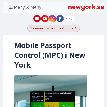
Meny
Meny
New York - YouTube
New York - Instagram
4.8M
Se mina tips först på Google
Lägg till som föred
Mobile Passport
Control (MPC) i New
York