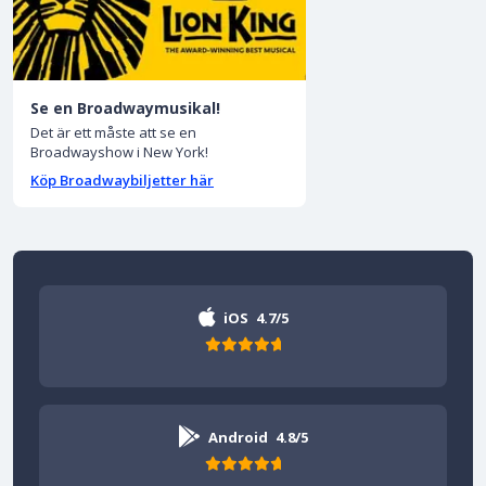
Se en Broadwaymusikal!
Det är ett måste att se en
Broadwayshow i New York!
Köp Broadwaybiljetter här
iOS
4.7/5
Android
4.8/5