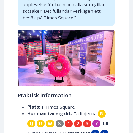
upplevelse för barn och alla som gillar
sötsaker. Det fulländar verkligen ett
besök på Times Square.”
Praktisk information
Plats:
1 Times Square
Hur man tar sig dit:
Ta linjerna
N
till
Q
R
W
S
1
2
3
7
Times Square-42 Street eller