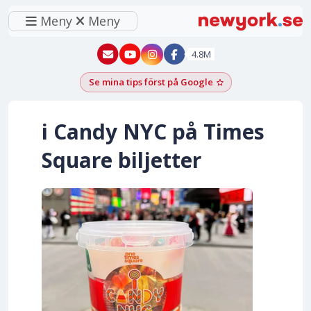
Meny
Meny
New York - YouTube
New York - Instagram
4.8M
Se mina tips först på Google
Lägg till som föred
i Candy NYC på Times
Square biljetter