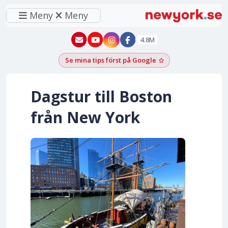
Meny
Meny
New York - YouTube
New York - Instagram
4.8M
Se mina tips först på Google
Lägg till som föred
Dagstur till Boston
från New York