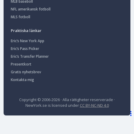
MLB baseboll
NFL amerikansk fotboll
MLS fotboll
Praktiska länkar
Eric’s New York App
Eric’s Pass Picker
Eric’s Transfer Planner
Presentkort
Gratis nyhetsbrev
Kontakta mig
Copyright © 2006-2026 · Alla rättigheter reserverade ·
NewYork.se
is licensed under
CC BY-NC-ND 4.0