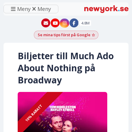
Meny
Meny
New York - YouTube
New York - Instagram
4.8M
Se mina tips först på Google
Lägg till som föred
Biljetter till Much Ado
About Nothing på
Broadway
10% RABATT